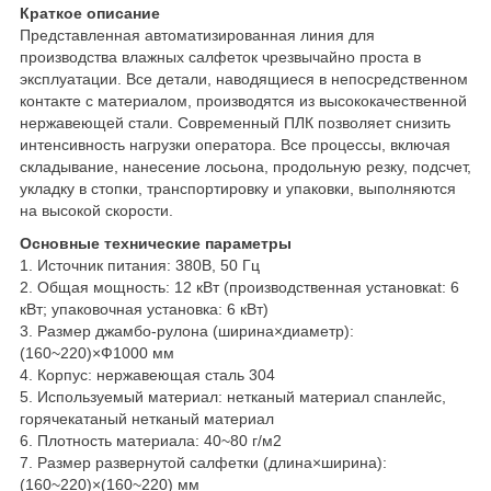
Краткое описание
Представленная автоматизированная линия для
производства влажных салфеток чрезвычайно проста в
эксплуатации. Все детали, наводящиеся в непосредственном
контакте с материалом, производятся из высококачественной
нержавеющей стали. Современный ПЛК позволяет снизить
интенсивность нагрузки оператора. Все процессы, включая
складывание, нанесение лосьона, продольную резку, подсчет,
укладку в стопки, транспортировку и упаковки, выполняются
на высокой скорости.
Основные технические параметры
1. Источник питания: 380В, 50 Гц
2. Общая мощность: 12 кВт (производственная установкаt: 6
кВт; упаковочная установка: 6 кВт)
3. Размер джамбо-рулона (ширина×диаметр):
(160~220)×Ф1000 мм
4. Корпус: нержавеющая сталь 304
5. Используемый материал: нетканый материал спанлейс,
горячекатаный нетканый материал
6. Плотность материала: 40~80 г/м2
7. Размер развернутой салфетки (длина×ширина):
(160~220)×(160~220) мм