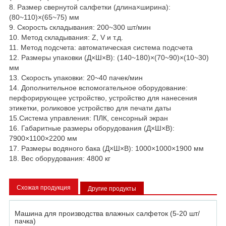
8. Размер свернутой салфетки (длина×ширина):
(80~110)×(65~75) мм
9. Скорость складывания: 200~300 шт/мин
10. Метод складывания: Z, V и т.д.
11. Метод подсчета: автоматическая система подсчета
12. Размеры упаковки (Д×Ш×В): (140~180)×(70~90)×(10~30)
мм
13. Скорость упаковки: 20~40 пачек/мин
14. Дополнительное вспомогательное оборудование:
перфорирующее устройство, устройство для нанесения
этикетки, роликовое устройство для печати даты
15.Система управления: ПЛК, сенсорный экран
16. Габаритные размеры оборудования (Д×Ш×В):
7900×1100×2200 мм
17. Размеры водяного бака (Д×Ш×В): 1000×1000×1900 мм
18. Вес оборудования: 4800 кг
Схожая продукция
Другие продукты
Машина для производства влажных салфеток (5-20 шт/
пачка)